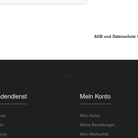
AGB und Datenschutz
h
dendienst
Mein Konto
uns
Mein Konto
kt
Meine Bestellungen
tung
Mein Merkzettel