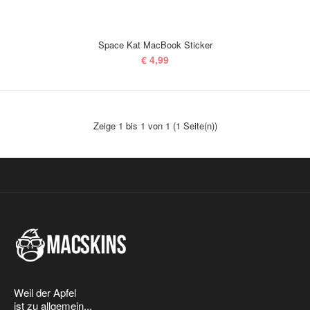
Space Kat MacBook Sticker
€ 4,99
Space Kat MacBook Sticker
€ 4,99
Zeige 1 bis 1 von 1 (1 Seite(n))
Alle kattenvrouwtjes kunnen hun hard ophalen met deze mooie sticker.
Hij gebruikt je MacBook weliswa..
Weil der Apfel
ist zu allgemein...