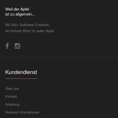
Weil der Apfel
ist zu allgemein...
Dies schönes Prinzessin Schmetterling Kleid schmücken kann nun
auch Ihr Macbook! Der Aufkleber, der..
Mit 250+ Aufkleber Entwürfe,
ein kühnen Blick für jeden Apfel.
Kundendienst
Über uns
Kontakt
Anleitung
Versand Informationen