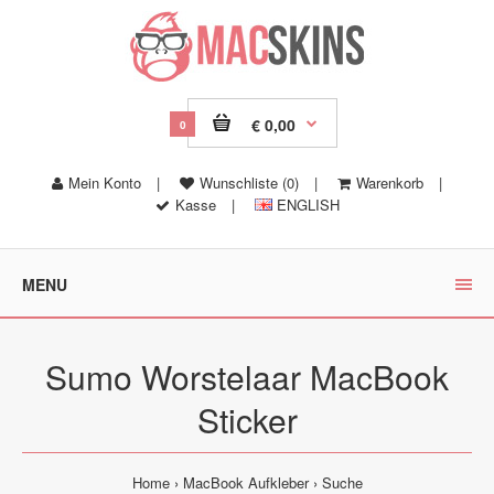
€ 0,00
0
Mein Konto
|
Wunschliste (0)
|
Warenkorb
|
Kasse
|
ENGLISH
MENU
Sumo Worstelaar MacBook
Sticker
Home
MacBook Aufkleber
Suche