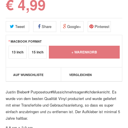
€ 4,99
Tweet
Share
Google+
Pinterest
MACBOOK FORMAT
13 inch
15 inch
AUF WUNSCHLISTE
VERGLEICHEN
Justin Bieber# Purposetour#Mussichmehrsagen#ichdenkenicht. Es
wurde von dem besten Qualität Vinyl produziert und wurde geliefert
mit einer Transferfolie und Gebrauchsanleitung, so dass es super
einfach anzubringen und zu entfernen ist. Der Aufkleber ist minimal 5
Jahre haltbar.
8.8 cm x 2.9 cm