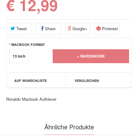
€ 12,99
Tweet
Share
Google+
Pinterest
MACBOOK FORMAT
13 inch
AUF WUNSCHLISTE
VERGLEICHEN
Ronaldo Macbook Aufklever
Ähnliche Produkte
und